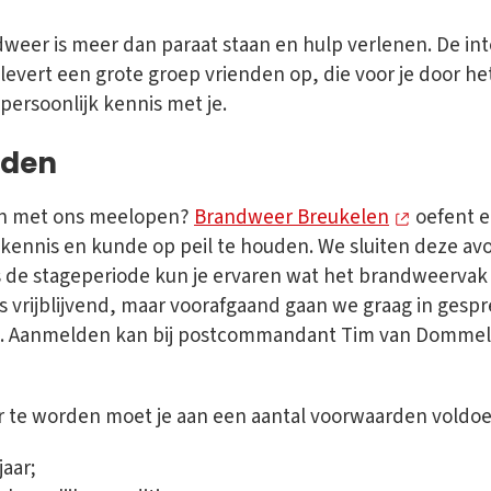
dweer is meer dan paraat staan en hulp verlenen. De i
evert een grote groep vrienden op, die voor je door het
ersoonlijk kennis met je.
rden
den met ons meelopen?
Brandweer Breukelen
oefent 
e kennis en kunde op peil te houden. We sluiten deze a
ens de stageperiode kun je ervaren wat het brandweerv
is vrijblijvend, maar voorafgaand gaan we graag in gesp
. Aanmelden kan bij postcommandant Tim van Dommel
r te worden moet je aan een aantal voorwaarden voldoe
jaar;