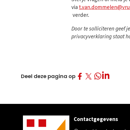
via
t.van.dommelen@vru
verder.
Door te solliciteren geef
privacyverklaring staat h
Deel op Facebo
Deel op Twitt
Deel op L
Deel op What
Deel deze pagina op
Contactgegevens