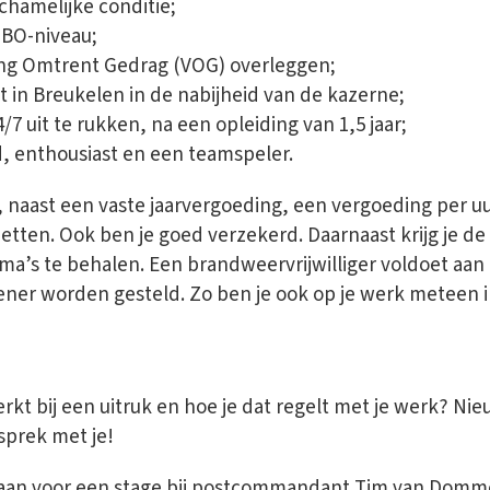
chamelijke conditie;
MBO-niveau;
ring Omtrent Gedrag (VOG) overleggen;
t in Breukelen in de nabijheid van de kazerne;
/7 uit te rukken, na een opleiding van 1,5 jaar;
, enthousiast en een teamspeler.
je, naast een vaste jaarvergoeding, een vergoeding per u
etten. Ook ben je goed verzekerd. Daarnaast krijg je d
ma’s te behalen. Een brandweervrijwilliger voldoet aan a
ener worden gesteld. Zo ben je ook op je werk meteen i
kt bij een uitruk en hoe je dat regelt met je werk? Nieu
esprek met je!
je aan voor een stage bij postcommandant Tim van Domm