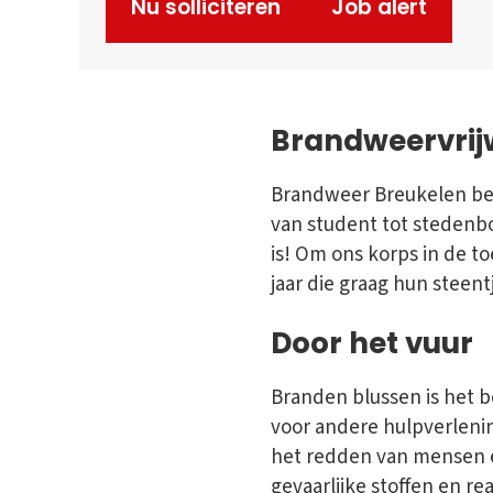
Nu solliciteren
Job alert
Brandweervrijw
Brandweer Breukelen bes
van student tot stedenb
is! Om ons korps in de t
jaar die graag hun steent
Door het vuur
Branden blussen is het b
voor andere hulpverlenin
het redden van mensen e
gevaarlijke stoffen en re