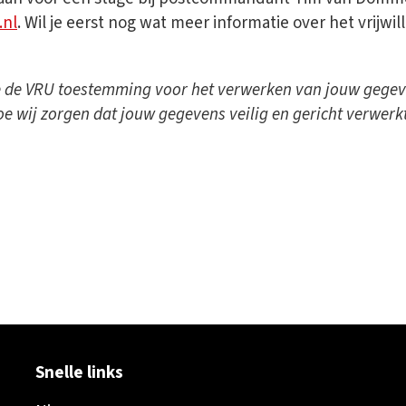
.nl
. Wil je eerst nog wat meer informatie over het vrijwil
 je de VRU toestemming voor het verwerken van jouw gegev
oe wij zorgen dat jouw gegevens veilig en gericht verwerk
ok
er
inkedIn
sapp
Snelle links