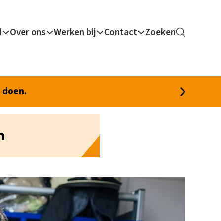
d
Over ons
Werken bij
Contact
Zoeken
t doen.
n