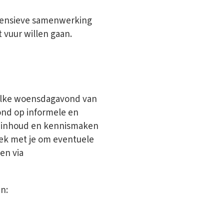
ntensieve samenwerking
 vuur willen gaan.
elke woensdagavond van
vond op informele en
ak inhoud en kennismaken
rek met je om eventuele
en via
n: