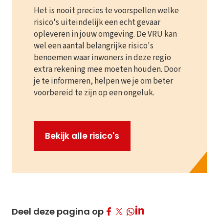
Het is nooit precies te voorspellen welke
risico's uiteindelijk een echt gevaar
opleveren in jouw omgeving. De VRU kan
wel een aantal belangrijke risico's
benoemen waar inwoners in deze regio
extra rekening mee moeten houden. Door
je te informeren, helpen we je om beter
voorbereid te zijn op een ongeluk.
Bekijk alle risico's
Deel op Facebook
Deel op Twitter
Deel op LinkedIn
Deel deze pagina op
Deel op Whatsapp