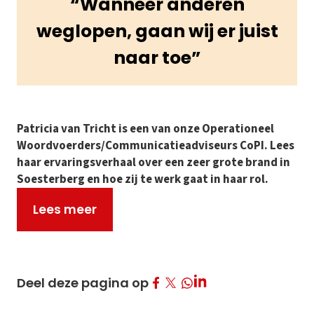
“Wanneer anderen
weglopen, gaan wij er juist
naar toe”
Patricia van Tricht is een van onze Operationeel
Woordvoerders/Communicatieadviseurs CoPI. Lees
haar ervaringsverhaal over een zeer grote brand in
Soesterberg en hoe zij te werk gaat in haar rol.
Lees meer
Deel op Facebook
Deel op Twitter
Deel op LinkedIn
Deel deze pagina op
Deel op Whatsapp