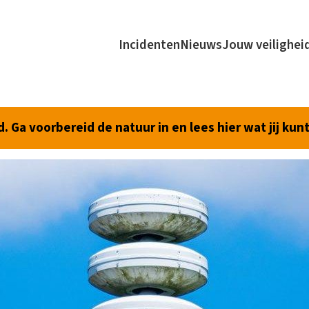
Incidenten
Nieuws
Jouw veilighei
 Ga voorbereid de natuur in en lees hier wat jij kun