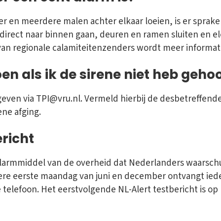
r en meerdere malen achter elkaar loeien, is er sprak
direct naar binnen gaan, deuren en ramen sluiten en el
tv van regionale calamiteitenzenders wordt meer informa
en als ik de sirene niet heb geho
geven via TPI@vru.nl. Vermeld hierbij de desbetreffend
ene afging.
ericht
e alarmmiddel van de overheid dat Nederlanders waarsch
dere eerste maandag van juni en december ontvangt ied
e telefoon. Het eerstvolgende NL-Alert testbericht is op