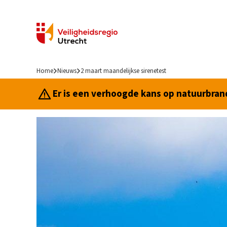
Home
Nieuws
2 maart maandelijkse sirenetest
Er is een verhoogde kans op natuurbrand.