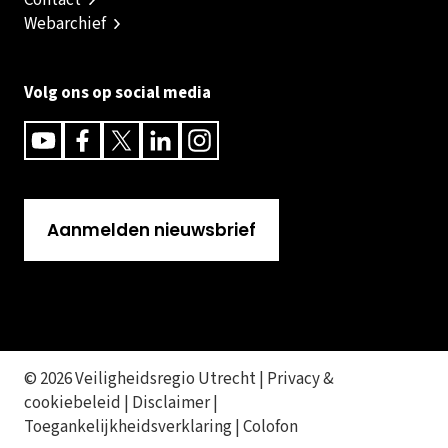
Contact
Webarchief
Volg ons op social media
Youtube
Facebook
Twitter
Linkedin
Instagram
Aanmelden nieuwsbrief
© 2026 Veiligheidsregio Utrecht |
Privacy &
cookiebeleid
|
Disclaimer
|
Toegankelijkheidsverklaring
|
Colofon