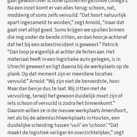
gaat gewoon over schone spullen en gezonde collega’s.
Na een inzet komt er van alles terug: schoon, nat,
modderig of soms zelfs vervuild. “Dat hoort natuurlijk
apart ingezameld te worden,” zegt Arnold, “maar dat
gaat niet altijd goed. Soms krijgen we spullen binnen
die nog onder de bende zitten, en dan hoor je achteraf
dat het bij een asbestincident is geweest.” Patrick:
“Dan loop je eigenlijk al achter de feiten aan. Het
materiaal heeft in een logistieke auto gelegen, is in
Utrecht geweest en ligt daarna bij de werkplaats op de
plank. Op dat moment zijn er meerdere locaties
vervuild.” Arnold: “Wij zijn niet de beroerdste, hoor.
Maar dan ben je dus te laat. Wij zitten met de
vervuiling, terwijl het gewoon duidelijk moet zijn of
iets schoon of vervuild is zodra het binnenkomt.”
Daarom willen ze in de nieuwe werkplaats Amersfoort,
net als bij de ademluchtwerkplaats in Houten, een
duidelijke scheiding tussen ‘vuil’ en ‘schoon’. “Dat
maakt de logistiek veiliger én overzichtelijker,” zegt