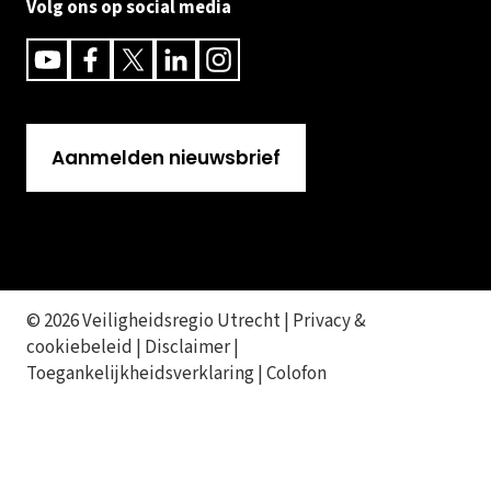
Volg ons op social media
Youtube
Facebook
Twitter
Linkedin
Instagram
Aanmelden nieuwsbrief
© 2026 Veiligheidsregio Utrecht |
Privacy &
cookiebeleid
|
Disclaimer
|
Toegankelijkheidsverklaring
|
Colofon