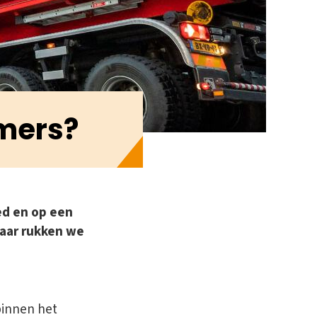
mers?
ied en op een
maar rukken we
binnen het