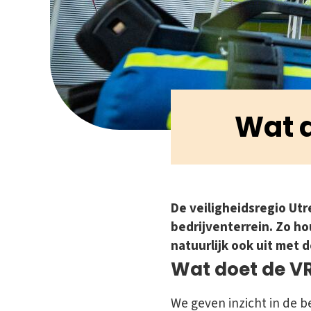
Wat 
De veiligheidsregio Utr
bedrijventerrein. Zo h
natuurlijk ook uit met 
Wat doet de V
We geven inzicht in de b