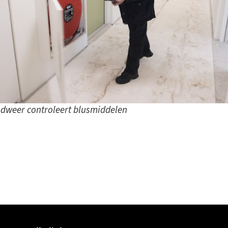
dweer controleert blusmiddelen
ok
er
inkedIn
sapp