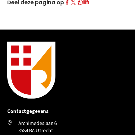
Deel op Facebook
Deel op Twitter
Deel op LinkedIn
Deel deze pagina op
Deel op Whatsapp
Contactgegevens
Archimedeslaan 6
3584 BA Utrecht