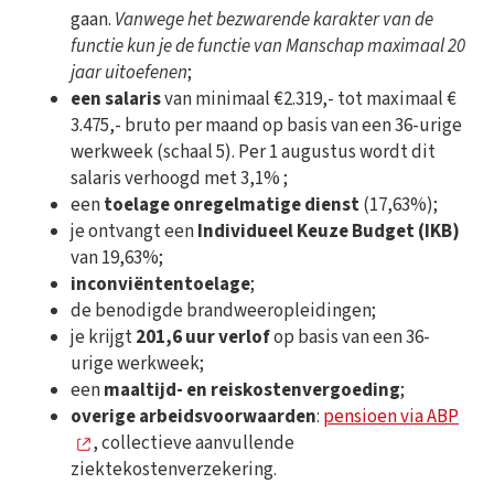
gaan.
Vanwege het bezwarende karakter van de
functie kun je de functie van Manschap maximaal 20
jaar uitoefenen
;
een salaris
van minimaal €2.319,- tot maximaal €
3.475,- bruto per maand op basis van een 36-urige
werkweek (schaal 5). Per 1 augustus wordt dit
salaris verhoogd met 3,1% ;
een
toelage onregelmatige dienst
(17,63%);
je ontvangt een
Individueel Keuze Budget (IKB)
van 19,63%;
inconviëntentoelage
;
de benodigde brandweeropleidingen;
je krijgt
201,6 uur verlof
op basis van een 36-
urige werkweek;
een
maaltijd- en reiskostenvergoeding
;
overige arbeidsvoorwaarden
:
pensioen via ABP
, collectieve aanvullende
ziektekostenverzekering.