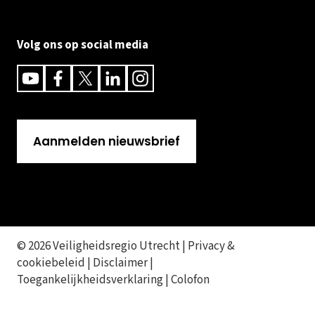
Volg ons op social media
Youtube
Facebook
Twitter
Linkedin
Instagram
Aanmelden nieuwsbrief
© 2026 Veiligheidsregio Utrecht |
Privacy &
cookiebeleid
|
Disclaimer
|
Toegankelijkheidsverklaring
|
Colofon