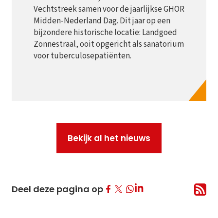
Vechtstreek samen voor de jaarlijkse GHOR
Midden-Nederland Dag. Dit jaar op een
bijzondere historische locatie: Landgoed
Zonnestraal, ooit opgericht als sanatorium
voor tuberculosepatiënten.
Bekijk al het nieuws
Deel op Facebook
Deel op Twitter
Deel op LinkedIn
Deel deze pagina op
Deel op Whatsapp