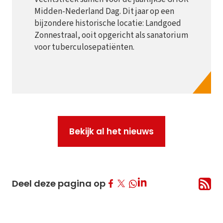
Midden-Nederland Dag. Dit jaar op een
bijzondere historische locatie: Landgoed
Zonnestraal, ooit opgericht als sanatorium
voor tuberculosepatiënten.
Bekijk al het nieuws
Deel op Facebook
Deel op Twitter
Deel op LinkedIn
Deel deze pagina op
Deel op Whatsapp