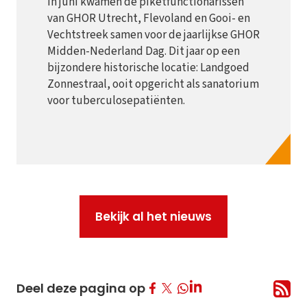
In juni kwamen de piketfunctionarissen
van GHOR Utrecht, Flevoland en Gooi- en
Vechtstreek samen voor de jaarlijkse GHOR
Midden-Nederland Dag. Dit jaar op een
bijzondere historische locatie: Landgoed
Zonnestraal, ooit opgericht als sanatorium
voor tuberculosepatiënten.
Bekijk al het nieuws
Deel op Facebook
Deel op Twitter
Deel op LinkedIn
Deel deze pagina op
Deel op Whatsapp