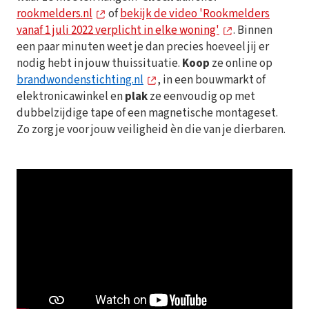
rookmelders.nl
of
bekijk de video 'Rookmelders
vanaf 1 juli 2022 verplicht in elke woning'
. Binnen
een paar minuten weet je dan precies hoeveel jij er
nodig hebt in jouw thuissituatie.
Koop
ze online op
brandwondenstichting.nl
, in een bouwmarkt of
elektronicawinkel en
plak
ze eenvoudig op met
dubbelzijdige tape of een magnetische montageset.
Zo zorg je voor jouw veiligheid èn die van je dierbaren.