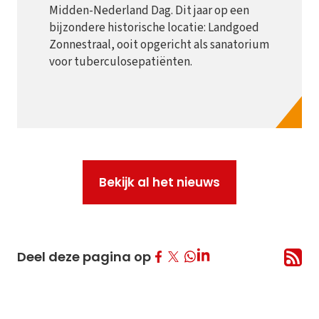
Midden-Nederland Dag. Dit jaar op een
bijzondere historische locatie: Landgoed
Zonnestraal, ooit opgericht als sanatorium
voor tuberculosepatiënten.
Bekijk al het nieuws
Deel op Facebook
Deel op Twitter
Deel op LinkedIn
Deel deze pagina op
Deel op Whatsapp