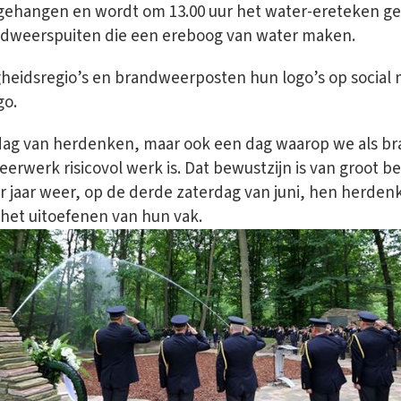
gehangen en wordt om 13.00 uur het water-ereteken ge
dweerspuiten die een ereboog van water maken.
heidsregio’s en brandweerposten hun logo’s op social 
go.
n dag van herdenken, maar ook een dag waarop we als b
erwerk risicovol werk is. Dat bewustzijn is van groot b
er jaar weer, op de derde zaterdag van juni, hen herdenk
het uitoefenen van hun vak.