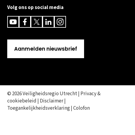
Volg ons op social media
Youtube
Facebook
Twitter
Linkedin
Instagram
Aanmelden nieuwsbrief
© 2026 Veiligheidsregio Utrecht |
Privacy &
cookiebeleid
|
Disclaimer
|
Toegankelijkheidsverklaring
|
Colofon