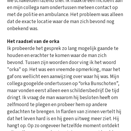
We schakelden razend snel. Ik maakte een incident aan
en mijn collega nam ondertussen meteen contact op
met de politie en ambulance. Het probleem was alleen
dat de exacte locatie waar de man zich bevond nog
onbekend was.
Het raadsel van de orka
Ik probeerde het gesprek zo lang mogelijk gaande te
houden en erachter te komen waar de man zich
bevond. Tussen zijn woorden door ving ik het woord
"orka" op. Het was een vreemde opmerking, maar het
gaf ons wellicht een aanwijzing over waar hij was. Mijn
collega googelde ondertussen op “orka Bunschoten”,
maar vonden eerst alleen een schildersbedrijf. De tijd
dringt. Ik vraag de man waarom hij besloten heeft om
zelfmoord te plegen en probeer hem op andere
gedachten te brengen. In flarden van zinnen vertelt hij
dat het leven hard is en hij geen uitweg meer ziet. Hij
hangt op. Op zo ongeveer hetzelfde moment ontdekt