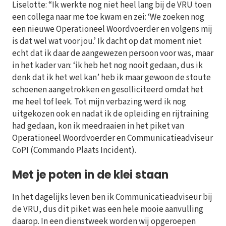
Liselotte: “Ik werkte nog niet heel lang bij de VRU toen
een collega naar me toe kwam en zei: ‘We zoeken nog
een nieuwe Operationeel Woordvoerder en volgens mij
is dat wel wat voor jou.’ Ik dacht op dat moment niet
echt dat ik daar de aangewezen persoon voor was, maar
in het kader van: ‘ik heb het nog nooit gedaan, dus ik
denk dat ik het wel kan’ heb ik maar gewoon de stoute
schoenen aangetrokken en gesolliciteerd omdat het
me heel tof leek. Tot mijn verbazing werd ik nog
uitgekozen ook en nadat ik de opleiding en rijtraining
had gedaan, kon ik meedraaien in het piket van
Operationeel Woordvoerder en Communicatieadviseur
CoPI (Commando Plaats Incident).
Met je poten in de klei staan
In het dagelijks leven ben ik Communicatieadviseur bij
de VRU, dus dit piket was een hele mooie aanvulling
daarop. In een dienstweek worden wij opgeroepen