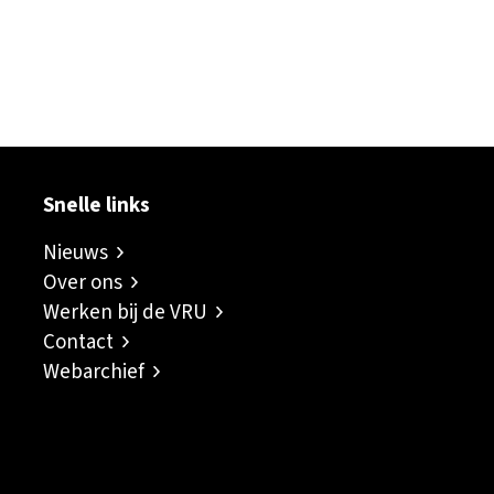
ok
er
inkedIn
sapp
Snelle links
Nieuws
Over ons
Werken bij de VRU
Contact
Webarchief