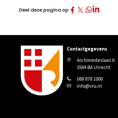
Deel op Facebo
Deel op Twitt
Deel op L
Deel op What
Deel deze pagina op
Contactgegevens
Archimedeslaan 6
3584 BA Utrecht
088 878 1000
info@vru.nl