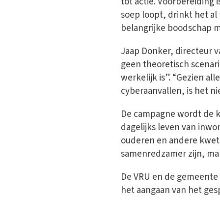
tot actie. Voorbereiding i
soep loopt, drinkt het al
belangrijke boodschap m
Jaap Donker, directeur v
geen theoretisch scenari
werkelijk is”. “Gezien a
cyberaanvallen, is het n
De campagne wordt de kom
dagelijks leven van inwo
ouderen en andere kwets
samenredzamer zijn, make
De VRU en de gemeente V
het aangaan van het ges