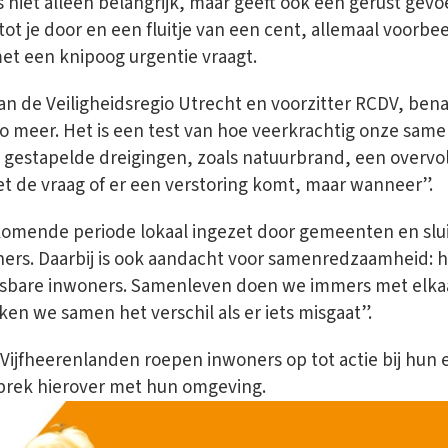
s niet alleen belangrijk, maar geeft ook een gerust gevoel
 tot je door en een fluitje van een cent, allemaal voorb
et een knipoog urgentie vraagt.
an de Veiligheidsregio Utrecht en voorzitter RCDV, bena
o meer. Het is een test van hoe veerkrachtig onze samen
lle gestapelde dreigingen, zoals natuurbrand, een over
iet de vraag of er een verstoring komt, maar wanneer”.
ende periode lokaal ingezet door gemeenten en sluit a
ners. Daarbij is ook aandacht voor samenredzaamheid: 
bare inwoners. Samenleven doen we immers met elkaar
n we samen het verschil als er iets misgaat”.
ijfheerenlanden roepen inwoners op tot actie bij hun 
prek hierover met hun omgeving.