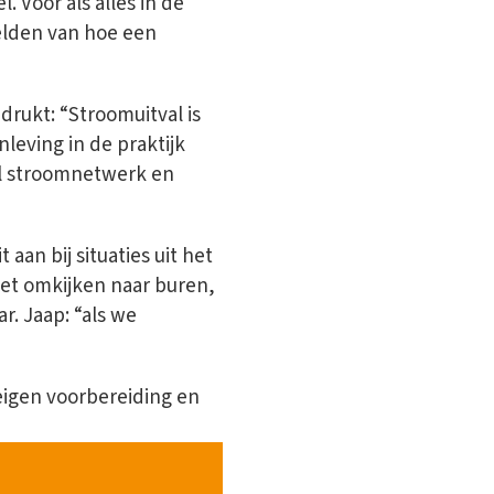
. Voor als alles in de
eelden van hoe een
drukt: “Stroomuitval is
leving in de praktijk
vol stroomnetwerk en
an bij situaties uit het
het omkijken naar buren,
. Jaap: “als we
eigen voorbereiding en