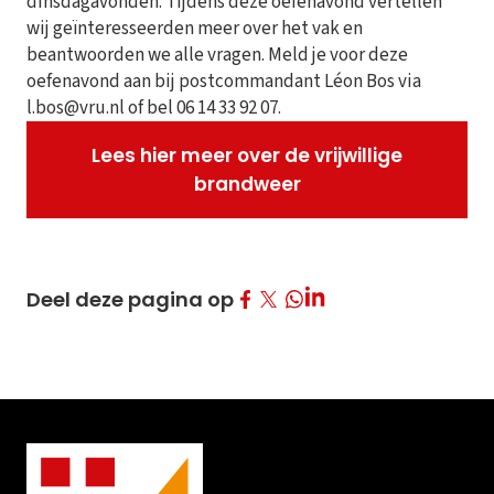
dinsdagavonden. Tijdens deze oefenavond vertellen
wij geïnteresseerden meer over het vak en
beantwoorden we alle vragen. Meld je voor deze
oefenavond aan bij postcommandant Léon Bos via
l.bos@vru.nl of bel 06 14 33 92 07.
Lees hier meer over de vrijwillige
brandweer
Deel op Facebook
Deel op Twitter
Deel op LinkedIn
Deel deze pagina op
Deel op Whatsapp