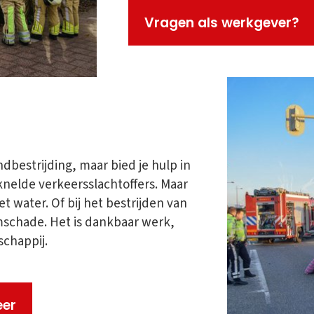
Vragen als werkgever?
andbestrijding, maar bied je hulp in
beknelde verkeersslachtoffers. Maar
t water. Of bij het bestrijden van
rmschade. Het is dankbaar werk,
schappij.
eer