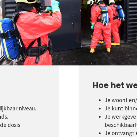
Hoe het wer
Je woont en/
ijkbaar niveau.
Je kunt binne
nds.
Je werkgever
nde dosis
beschikbaarh
Je ontvangt 