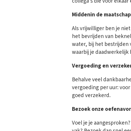
collega’s die voor elkaa
Middenin de maatschap
Als vrijwilliger ben je ni
het bevrijden van beknel
water, bij het bestrijden
waarbij je daadwerkelijk 
Vergoeding en verzeke
Behalve veel dankbaarhei
vergoeding per uur: voor
goed verzekerd.
Bezoek onze oefenavo
Voel je je aangesproken?
vak? Bezoek dan snel ee