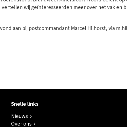
 vertellen wij geïnteresseerden meer over het vak en 
vond aan bij postcommandant Marcel Hilhorst, via m.hil
ok
er
inkedIn
sapp
Snelle links
Nieuws
Over ons