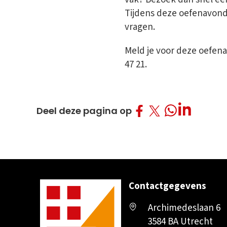
Tijdens deze oefenavond
vragen.
Meld je voor deze oefena
47 21.
Deel op Facebo
Deel op Twitt
Deel op L
Deel op What
Deel deze pagina op
Contactgegevens
Archimedeslaan 6
3584 BA Utrecht