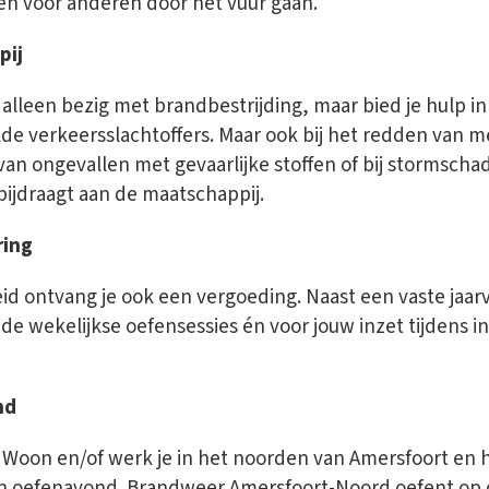
r en voor anderen door het vuur gaan.
pij
et alleen bezig met brandbestrijding, maar bied je hulp in t
de verkeersslachtoffers. Maar ook bij het redden van m
 van ongevallen met gevaarlijke stoffen of bij stormscha
bijdraagt aan de maatschappij.
ring
d ontvang je ook een vergoeding. Naast een vaste jaarv
 de wekelijkse oefensessies én voor jouw inzet tijdens i
nd
 Woon en/of werk je in het noorden van Amersfoort en he
n oefenavond. Brandweer Amersfoort-Noord oefent op 