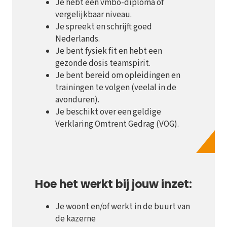
Je hebt een vmbo-diploma of
vergelijkbaar niveau.
Je spreekt en schrijft goed
Nederlands.
Je bent fysiek fit en hebt een
gezonde dosis teamspirit.
Je bent bereid om opleidingen en
trainingen te volgen (veelal in de
avonduren).
Je beschikt over een geldige
Verklaring Omtrent Gedrag (VOG).
Hoe het werkt bij jouw inzet:
Je woont en/of werkt in de buurt van
de kazerne