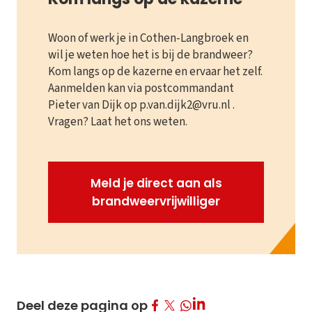
Woon of werk je in Cothen-Langbroek en
wil je weten hoe het is bij de brandweer?
Kom langs op de kazerne en ervaar het zelf.
Aanmelden kan via postcommandant
Pieter van Dijk op p.van.dijk2@vru.nl .
Vragen? Laat het ons weten.
Meld je direct aan als
brandweervrijwilliger
Deel op Facebook
Deel op Twitter
Deel op LinkedIn
Deel deze pagina op
Deel op Whatsapp