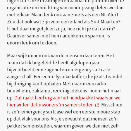
ingericht. Onze ervaringen en aandachtspunten over de
organisatie en inrichting van noodopvang delen we dan
met elkaar. Maar denk ook aan zoiets als een NL-Alert.
Zou dat ook wat zijn voor een eiland als Sint Maarten?
Is het daar mogelijk en zo ja, hoe richt je dat dan in?
Daarover samen met hen nadenken en sparren, is
enorm leuk om te doen.
Maar wij kunnen ook van de mensen daar leren. Het
team dat ik begeleidde heeft afgelopen jaar
bijvoorbeeld een zogeheten emergency suitcase
aangeschaft. Een echte fysieke koffer, die je als teamlid
bij dreiging kunt ophalen. Met daarin een radio,
bouwhelm, zaklamp, reddingsdekens, noem het maar
op.
Dat raakt heel erg aan het noodpakket waarvan we
hier willen dat inwoners ‘m samenstellen
. Misschien
is zo’n emergency suitcase wel een eerste mooie stap
op dat vlak voor ons. Als je verwacht dat mensen zo’n
pakket samenstellen, waarom geven we dan niet zelf