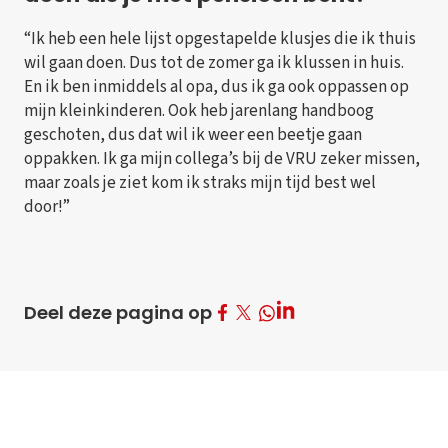
“Ik heb een hele lijst opgestapelde klusjes die ik thuis
wil gaan doen. Dus tot de zomer ga ik klussen in huis.
En ik ben inmiddels al opa, dus ik ga ook oppassen op
mijn kleinkinderen. Ook heb jarenlang handboog
geschoten, dus dat wil ik weer een beetje gaan
oppakken. Ik ga mijn collega’s bij de VRU zeker missen,
maar zoals je ziet kom ik straks mijn tijd best wel
door!”
Deel op Facebook
Deel op Twitter
Deel op LinkedIn
Deel deze pagina op
Deel op Whatsapp