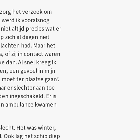
zorg het verzoek om
l werd ik vooralsnog
et altijd precies wat er
ip zich al dagen niet
lachten had. Maar het
, of zij in contact waren
e dan. Al snel kreeg ik
den, een gevoel in mijn
 je moet ter plaatse gaan’.
aar er slechter aan toe
en ingeschakeld. Er is
ie en ambulance kwamen
echt. Het was winter,
l. Ook lag het schip diep