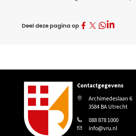
Deel op Facebo
Deel op Twitt
Deel op L
Deel op What
Deel deze pagina op
Contactgegevens
Archimedeslaan 6
3584 BA Utrecht
088 878 1000
info@vru.nl