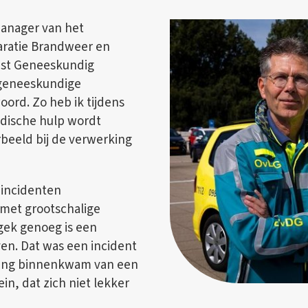
manager van het
paratie Brandweer en
enst Geneeskundig
e geneeskundige
oord. Zo heb ik tijdens
edische hulp wordt
beeld bij de verwerking
l incidenten
 met grootschalige
gek genoeg is een
even. Dat was een incident
ding binnenkwam van een
n, dat zich niet lekker