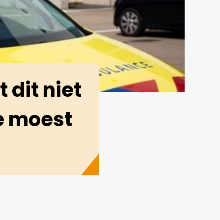
 dit niet
se moest