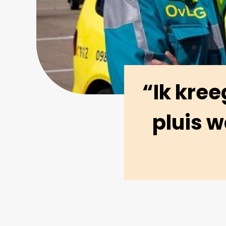
“Ik kree
pluis w