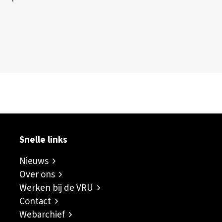
ok
er
inkedIn
sapp
Snelle links
Nieuws
Over ons
Werken bij de VRU
Contact
Webarchief