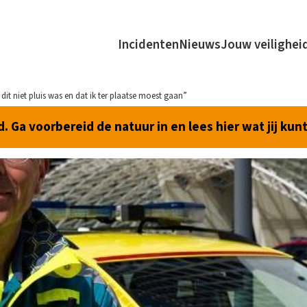
Incidenten
Nieuws
Jouw veilighei
 dit niet pluis was en dat ik ter plaatse moest gaan”
 Ga voorbereid de natuur in en lees hier wat jij kun