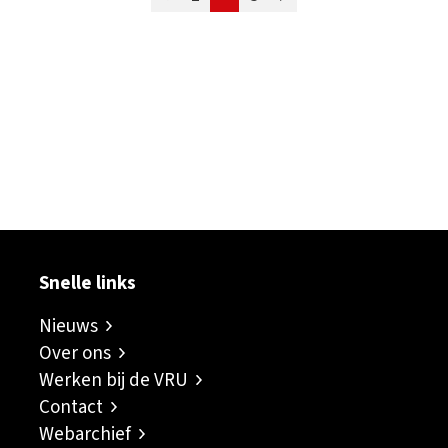
ok
er
inkedIn
sapp
Snelle links
Nieuws
Over ons
Werken bij de VRU
Contact
Webarchief