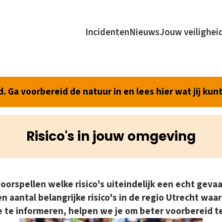
Incidenten
Nieuws
Jouw veilighei
 Ga voorbereid de natuur in en lees hier wat jij kun
Risico's in jouw omgeving
voorspellen welke risico's uiteindelijk een echt geva
n aantal belangrijke risico's in de regio Utrecht waa
 te informeren, helpen we je om beter voorbereid te