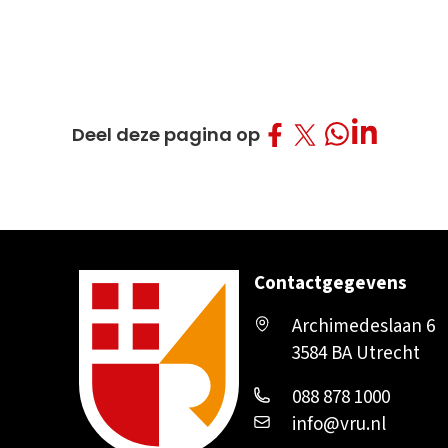
Deel op Facebo
Deel op Twitt
Deel op L
Deel op What
Deel deze pagina op
Contactgegevens
Archimedeslaan 6
3584 BA Utrecht
088 878 1000
info@vru.nl