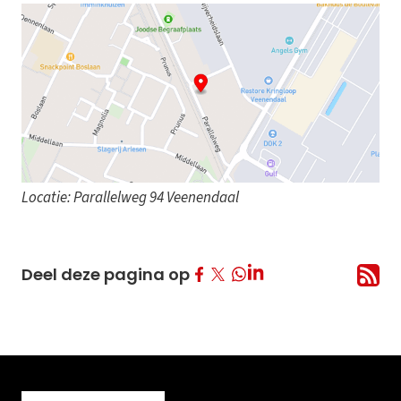
Locatie: Parallelweg 94 Veenendaal
Deel op Facebook
Deel op Twitter
Deel op LinkedIn
Deel deze pagina op
Deel op Whatsapp