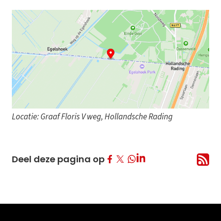
Locatie: Graaf Floris V weg, Hollandsche Rading
Deel op Facebook
Deel op Twitter
Deel op LinkedIn
Deel deze pagina op
Deel op Whatsapp