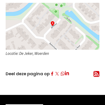
Locatie: De Jeker, Woerden
Deel op Facebook
Deel op Twitter
Deel op LinkedIn
Deel deze pagina op
Deel op Whatsapp