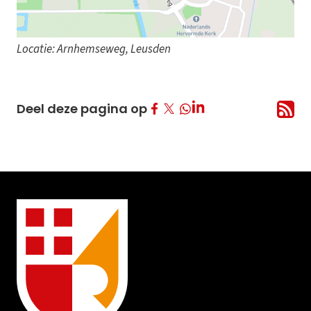
Locatie: Arnhemseweg, Leusden
Deel op Facebook
Deel op Twitter
Deel op LinkedIn
Deel deze pagina op
Deel op Whatsapp