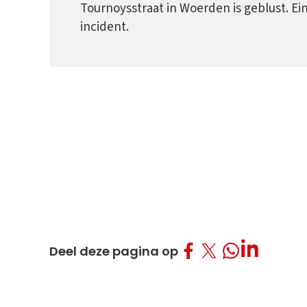
Tournoysstraat in Woerden is geblust. Ei
incident.
Deel op Facebo
Deel op Twitt
Deel op L
Deel op What
Deel deze pagina op