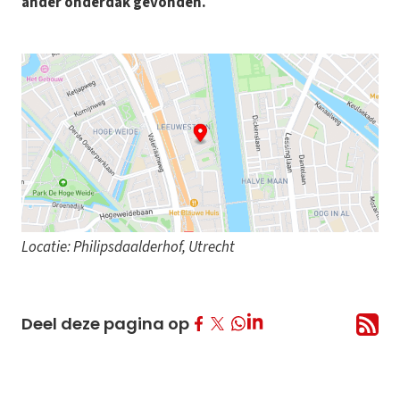
ander onderdak gevonden.
Locatie: Philipsdaalderhof, Utrecht
Deel op Facebook
Deel op Twitter
Deel op LinkedIn
Deel deze pagina op
Deel op Whatsapp