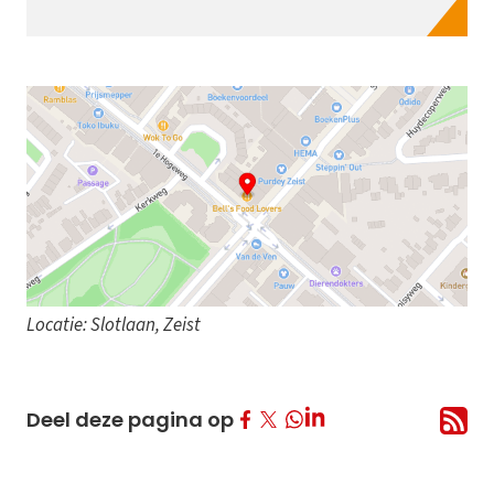
Locatie: Slotlaan, Zeist
Deel op Facebook
Deel op Twitter
Deel op LinkedIn
Deel deze pagina op
Deel op Whatsapp