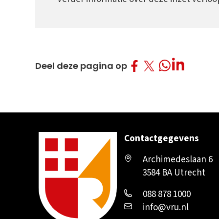
Deel op Facebo
Deel op Twitt
Deel op L
Deel op What
Deel deze pagina op
Contactgegevens
Archimedeslaan 6
3584 BA Utrecht
088 878 1000
info@vru.nl