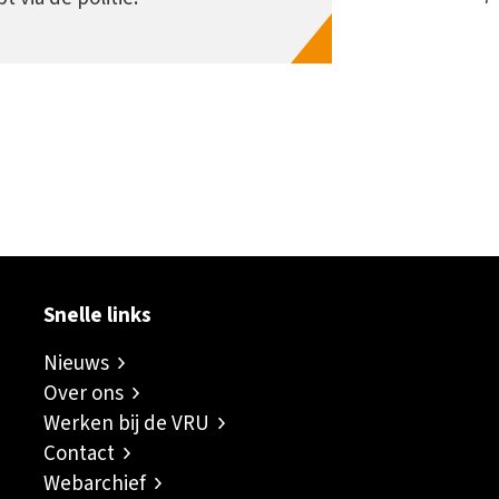
ok
er
inkedIn
sapp
Snelle links
Nieuws
Over ons
Werken bij de VRU
Contact
Webarchief