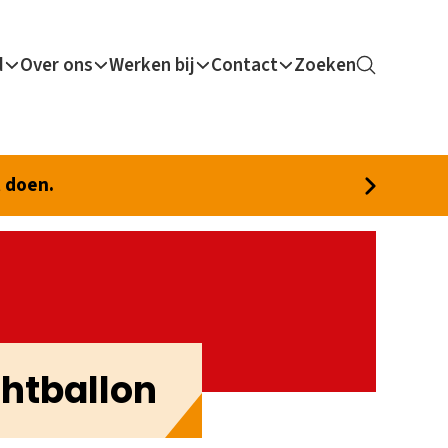
d
Over ons
Werken bij
Contact
Zoeken
t doen.
htballon