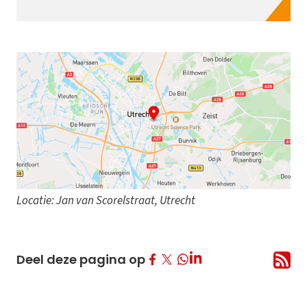
Locatie: Jan van Scorelstraat, Utrecht
Deel op Facebook
Deel op Twitter
Deel op LinkedIn
Deel deze pagina op
Deel op Whatsapp