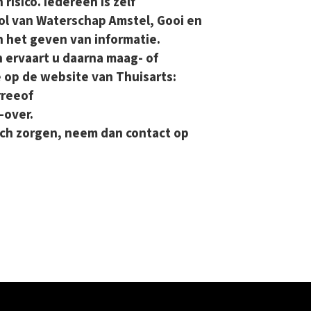
risico. Iedereen is zelf
rol van Waterschap Amstel, Gooi en
n het geven van informatie.
ervaart u daarna maag- of
 op de website van Thuisarts:
rreeof
-over.
ich zorgen, neem dan contact op
ok
er
inkedIn
sapp