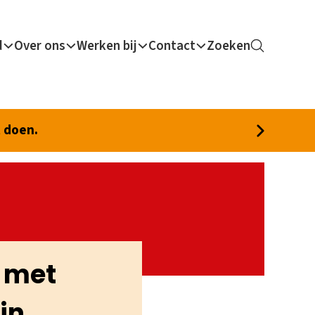
d
Over ons
Werken bij
Contact
Zoeken
t doen.
n met
in