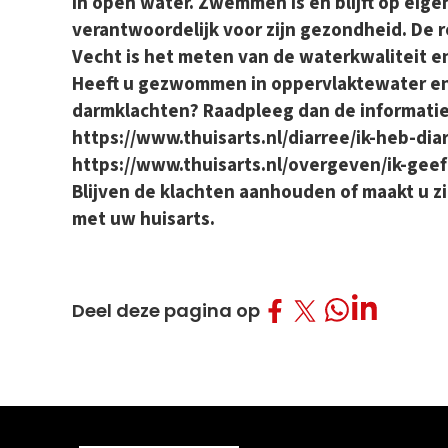
in open water. Zwemmen is en blijft op eigen 
verantwoordelijk voor zijn gezondheid. De 
Vecht is het meten van de waterkwaliteit e
Heeft u gezwommen in oppervlaktewater en 
darmklachten? Raadpleeg dan de informatie
https://www.thuisarts.nl/diarree/ik-heb-dia
https://www.thuisarts.nl/overgeven/ik-geef
Blijven de klachten aanhouden of maakt u z
met uw huisarts.
Deel op Facebo
Deel op Twitt
Deel op L
Deel op What
Deel deze pagina op