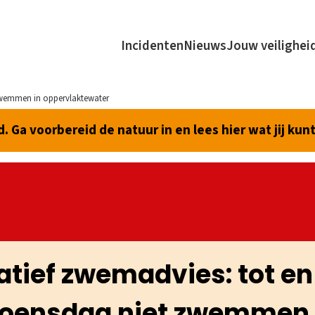
Incidenten
Nieuws
Jouw veilighei
zwemmen in oppervlaktewater
 Ga voorbereid de natuur in en lees hier wat jij kun
tief zwemadvies: tot e
oensdag niet zwemmen 