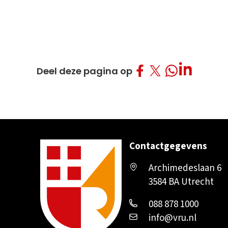
Deel op Facebo
Deel op Twitt
Deel op L
Deel op What
Deel deze pagina op
Contactgegevens
Archimedeslaan 6
3584 BA Utrecht
088 878 1000
info@vru.nl