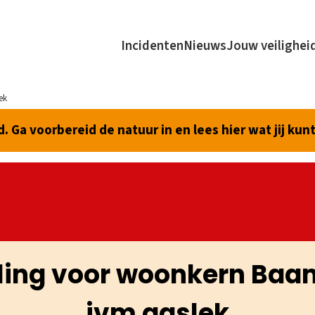
Incidenten
Nieuws
Jouw veilighei
ek
 Ga voorbereid de natuur in en lees hier wat jij kun
ing voor woonkern Ba
ivm gaslek