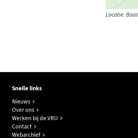
Locatie: Ba
ok
er
inkedIn
sapp
Snelle links
Nieuws
Over ons
Werken bij de VRU
Contact
Webarchief