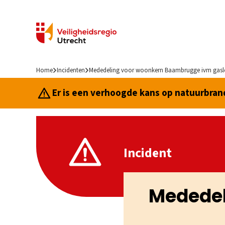
Home
Incidenten
Mededeling voor woonkern Baambrugge ivm gasl
Er is een verhoogde kans op natuurbrand.
Incident
Mededel