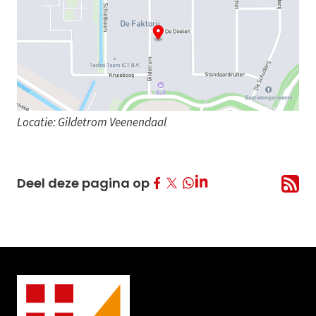
Locatie: Gildetrom Veenendaal
Deel op Facebook
Deel op Twitter
Deel op LinkedIn
Deel deze pagina op
Deel op Whatsapp