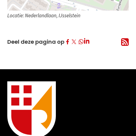
Locatie: Nederlandlaan, IJsselstein
Deel op Facebook
Deel op Twitter
Deel op LinkedIn
Deel deze pagina op
Deel op Whatsapp