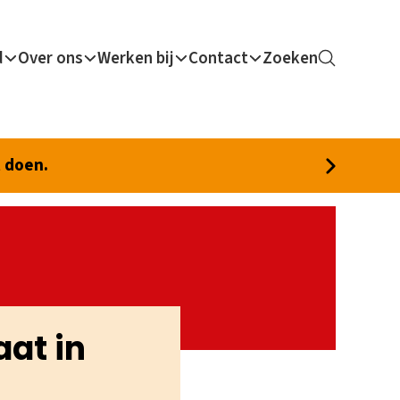
d
Over ons
Werken bij
Contact
Zoeken
t doen.
at in