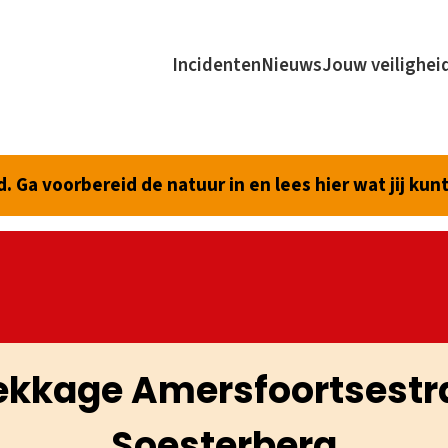
Incidenten
Nieuws
Jouw veilighei
 Ga voorbereid de natuur in en lees hier wat jij kun
ekkage Amersfoortsestra
Soesterberg