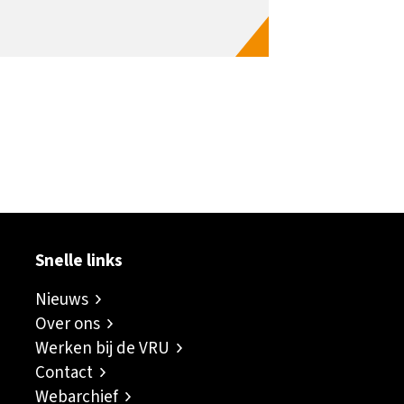
ok
er
inkedIn
sapp
Snelle links
Nieuws
Over ons
Werken bij de VRU
Contact
Webarchief