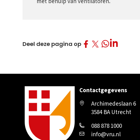
met behulp van ventilatoren.
Deel op Facebo
Deel op Twitt
Deel op L
Deel op What
Deel deze pagina op
Contactgegevens
Archimedeslaan 6
3584 BA Utrecht
088 878 1000
info@vru.nl