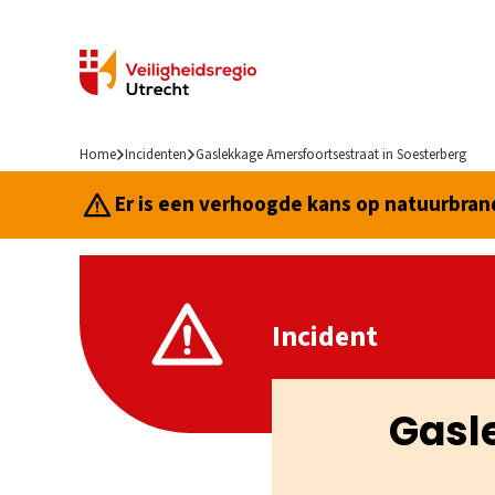
Home
Incidenten
Gaslekkage Amersfoortsestraat in Soesterberg
Er is een verhoogde kans op natuurbrand.
Incident
Gasl