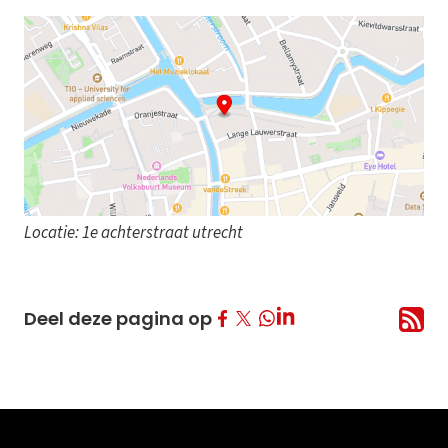
Locatie: 1e achterstraat utrecht
Deel op Facebook
Deel op Twitter
Deel op LinkedIn
Deel deze pagina op
Deel op Whatsapp