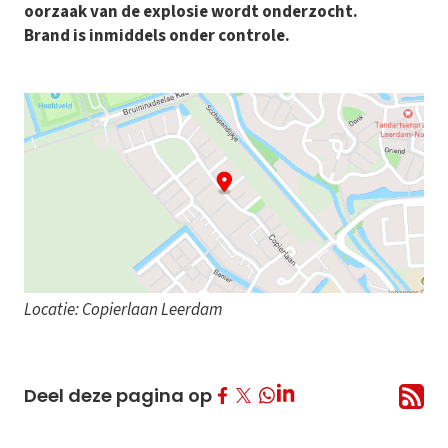
oorzaak van de explosie wordt onderzocht.
Brand is inmiddels onder controle.
Locatie: Copierlaan Leerdam
Deel op Facebook
Deel op Twitter
Deel op LinkedIn
Deel deze pagina op
Deel op Whatsapp