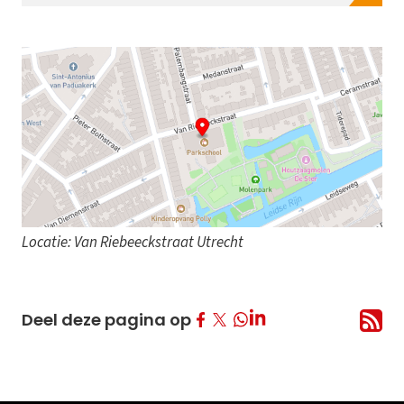
Locatie: Van Riebeeckstraat Utrecht
Deel op Facebook
Deel op Twitter
Deel op LinkedIn
Deel deze pagina op
Deel op Whatsapp