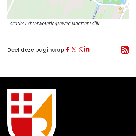
Locatie: Achterweteringseweg Maartensdijk
Deel op Facebook
Deel op Twitter
Deel op LinkedIn
Deel deze pagina op
Deel op Whatsapp