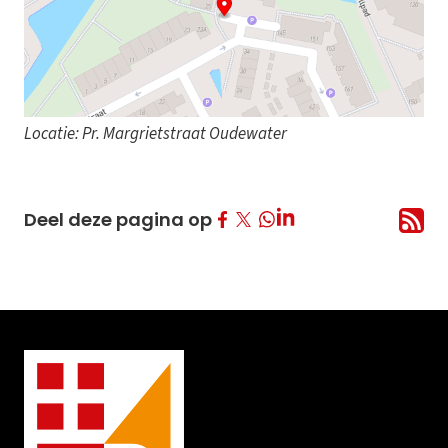
Locatie: Pr. Margrietstraat Oudewater
Deel op Facebook
Deel op Twitter
Deel op LinkedIn
Deel deze pagina op
Deel op Whatsapp