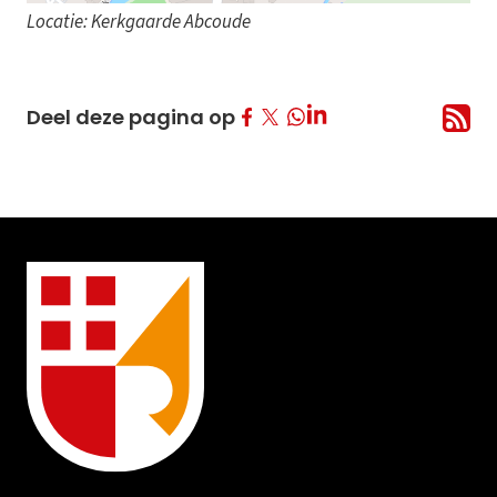
Locatie: Kerkgaarde Abcoude
Deel op Facebook
Deel op Twitter
Deel op LinkedIn
Deel deze pagina op
Deel op Whatsapp