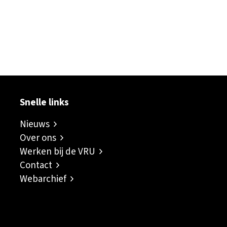
ok
er
inkedIn
sapp
Snelle links
Nieuws
Over ons
Werken bij de VRU
Contact
Webarchief