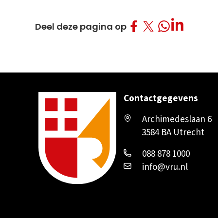
Deel op Facebo
Deel op Twitt
Deel op L
Deel op What
Deel deze pagina op
Contactgegevens
Archimedeslaan 6
3584 BA Utrecht
088 878 1000
info@vru.nl