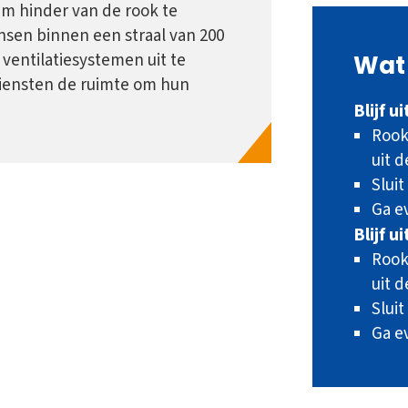
 Om hinder van de rook te
sen binnen een straal van 200
Wat 
ventilatiesystemen uit te
pdiensten de ruimte om hun
Blijf u
Rook 
uit d
Sluit
Ga e
Blijf u
Rook 
uit d
Sluit
Ga e