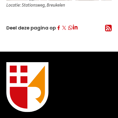
Locatie: Stationsweg, Breukelen
Deel op Facebook
Deel op Twitter
Deel op LinkedIn
Deel deze pagina op
Deel op Whatsapp