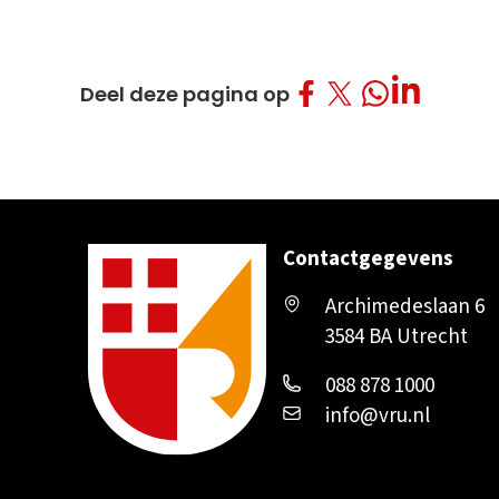
Deel op Facebo
Deel op Twitt
Deel op L
Deel op What
Deel deze pagina op
Contactgegevens
Archimedeslaan 6
3584 BA Utrecht
088 878 1000
info@vru.nl