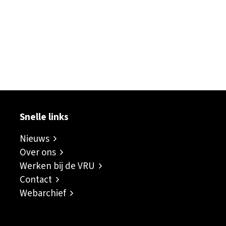
ok
er
inkedIn
sapp
Snelle links
Nieuws
Over ons
Werken bij de VRU
Contact
Webarchief